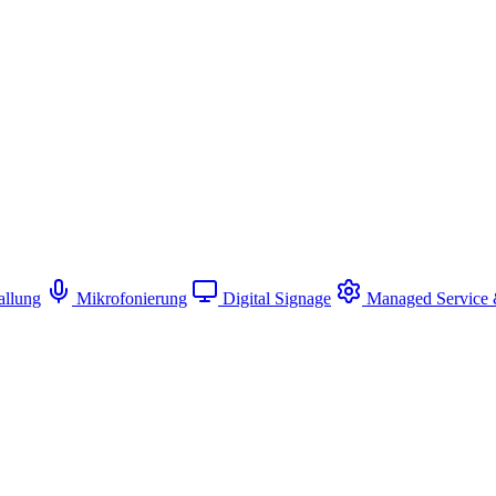
allung
Mikrofonierung
Digital Signage
Managed Service 