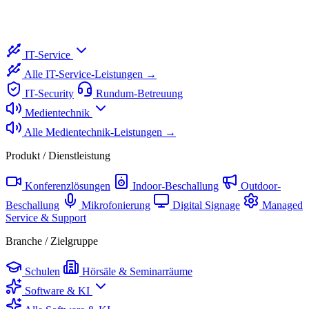
IT-Service
Alle IT-Service-Leistungen →
IT-Security
Rundum-Betreuung
Medientechnik
Alle Medientechnik-Leistungen →
Produkt / Dienstleistung
Konferenzlösungen
Indoor-Beschallung
Outdoor-
Beschallung
Mikrofonierung
Digital Signage
Managed
Service & Support
Branche / Zielgruppe
Schulen
Hörsäle & Seminarräume
Software & KI