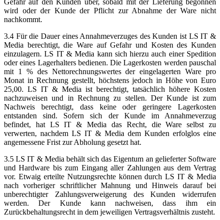
Gefahr auf den Kunden über, sobald mit der Lieferung begonnen
wird oder der Kunde der Pflicht zur Abnahme der Ware nicht
nachkommt.
3.4 Für die Dauer eines Annahmeverzuges des Kunden ist LS IT &
Media berechtigt, die Ware auf Gefahr und Kosten des Kunden
einzulagern. LS IT & Media kann sich hierzu auch einer Spedition
oder eines Lagerhalters bedienen. Die Lagerkosten werden pauschal
mit 1 % des Nettorechnungswertes der eingelagerten Ware pro
Monat in Rechnung gestellt, höchstens jedoch in Höhe von Euro
25,00. LS IT & Media ist berechtigt, tatsächlich höhere Kosten
nachzuweisen und in Rechnung zu stellen. Der Kunde ist zum
Nachweis berechtigt, dass keine oder geringere Lagerkosten
entstanden sind. Sofern sich der Kunde im Annahmeverzug
befindet, hat LS IT & Media das Recht, die Ware selbst zu
verwerten, nachdem LS IT & Media dem Kunden erfolglos eine
angemessene Frist zur Abholung gesetzt hat.
3.5 LS IT & Media behält sich das Eigentum an gelieferter Software
und Hardware bis zum Eingang aller Zahlungen aus dem Vertrag
vor. Etwaig erteilte Nutzungsrechte können durch LS IT & Media
nach vorheriger schriftlicher Mahnung und Hinweis darauf bei
unberechtigter Zahlungsverweigerung des Kunden widerrufen
werden. Der Kunde kann nachweisen, dass ihm ein
Zurückbehaltungsrecht in dem jeweiligen Vertragsverhältnis zusteht.