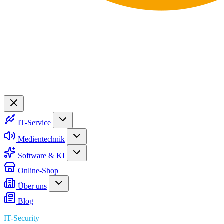
IT-Service
Medientechnik
Software & KI
Online-Shop
Über uns
Blog
IT-Security