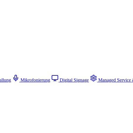
allung
Mikrofonierung
Digital Signage
Managed Service 